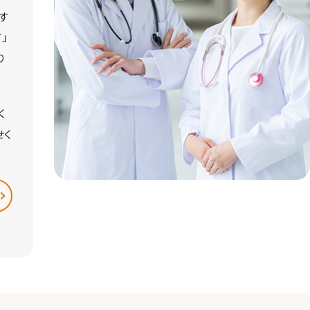
す
」
り
く
せく