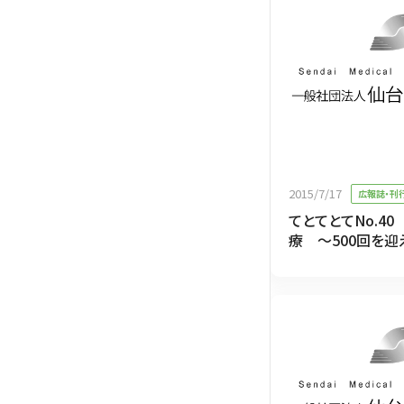
2015/7/17
広報誌・刊
てとてとてNo.4
療 ～500回を