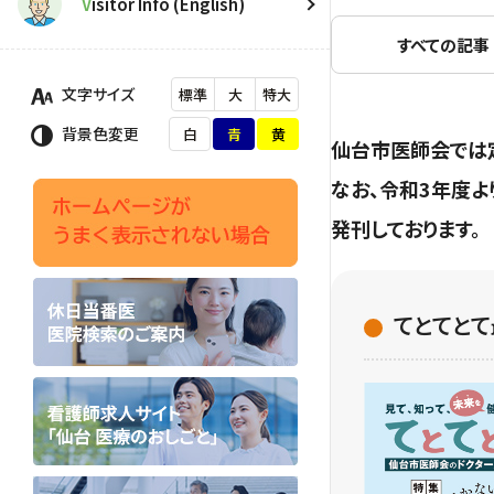
V
isitor Info (English)
すべての記事
文字サイズ
標準
大
特大
背景色変更
白
青
黄
仙台市医師会では定
なお、令和3年度よ
発刊しております。
てとてと